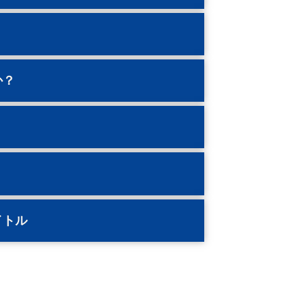
か？
イトル